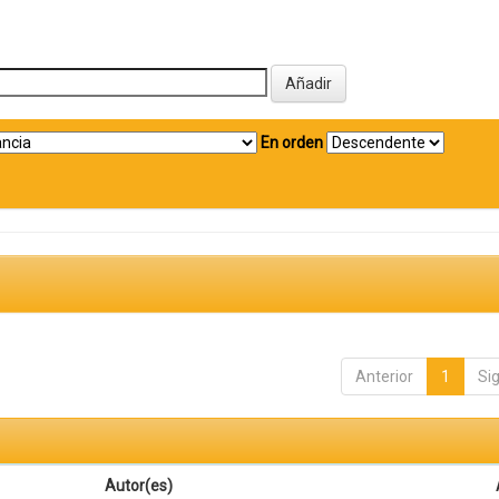
En orden
Anterior
1
Si
Autor(es)