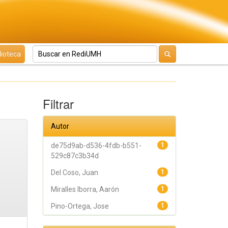
lioteca
Filtrar
Autor
de75d9ab-d536-4fdb-b551-
1
529c87c3b34d
Del Coso, Juan
1
Miralles Iborra, Aarón
1
Pino-Ortega, Jose
1