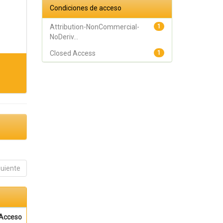
Condiciones de acceso
Attribution-NonCommercial-
1
NoDeriv...
Closed Access
1
guiente
Acceso