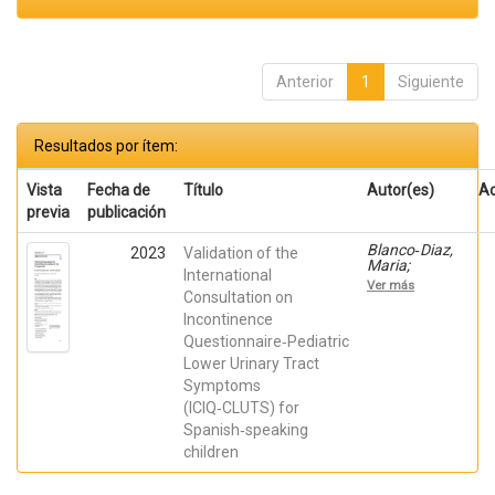
Anterior
1
Siguiente
Resultados por ítem:
Vista
Fecha de
Título
Autor(es)
A
previa
publicación
Blanco‑Diaz,
2023
Validation of the
Maria;
International
Rodriguez-
Ver más
Rodriguez,
Consultation on
Alvaro
Incontinence
Manuel;
Questionnaire‑Pediatric
Casaña,
José;
Lower Urinary Tract
HERNANDEZ-
Symptoms
SANCHEZ,
SERGIO
(ICIQ‑CLUTS) for
Spanish‑speaking
children