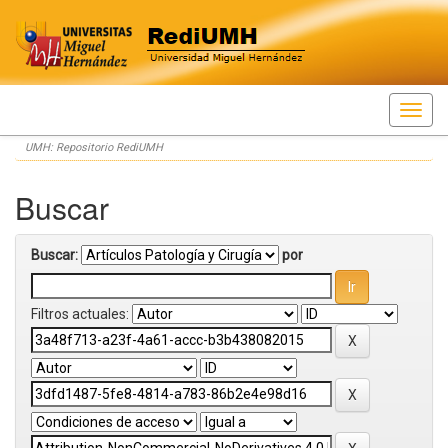
Skip
UMH: Repositorio RediUMH
navigation
Buscar
Buscar:
por
Filtros actuales: