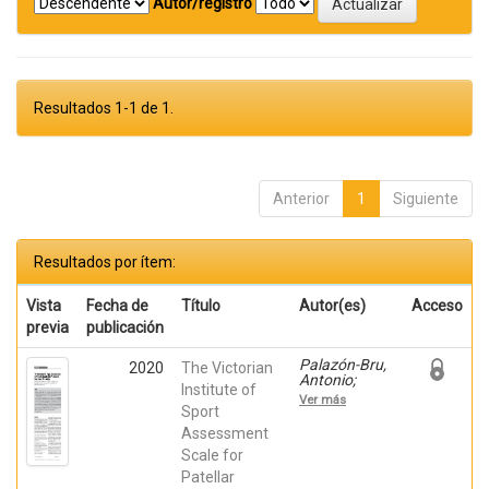
Autor/registro
Resultados 1-1 de 1.
Anterior
1
Siguiente
Resultados por ítem:
Vista
Fecha de
Título
Autor(es)
Acceso
previa
publicación
Palazón-Bru,
2020
The Victorian
Antonio;
Institute of
Tomás-
Ver más
Rodríguez,
Sport
Maria Isabel;
Assessment
Mares-García,
Scale for
Emma;
HERNANDEZ-
Patellar
SANCHEZ,