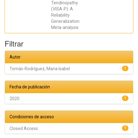
Tendinopathy
SERGIO;
Carbonell
(VISA-P): A
Torregrosa,
Reliability
Mª Ángeles;
Gil-Guillén,
Generalization
Vicente F
Meta-analysis
Filtrar
Autor
Tomás-Rodríguez, Maria Isabel
1
Fecha de publicación
2020
1
Condiciones de acceso
Closed Access
1