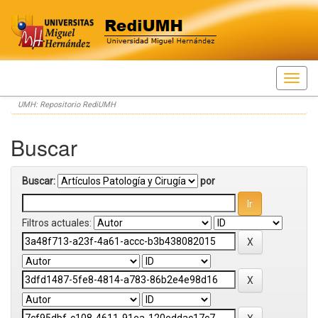
Skip
UMH: Repositorio RediUMH
navigation
Buscar
Buscar:
por
Filtros actuales: