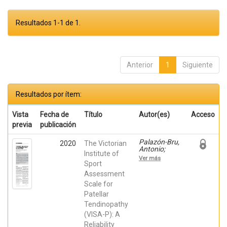
Resultados 1-1 de 1.
Anterior
1
Siguiente
Resultados por ítem:
Vista
Fecha de
Título
Autor(es)
Acceso
previa
publicación
Palazón-Bru,
2020
The Victorian
Antonio;
Institute of
Tomás-
Ver más
Rodríguez,
Sport
Maria Isabel;
Assessment
Mares-García,
Scale for
Emma;
HERNANDEZ-
Patellar
SANCHEZ,
Tendinopathy
SERGIO;
Carbonell
(VISA-P): A
Torregrosa,
Reliability