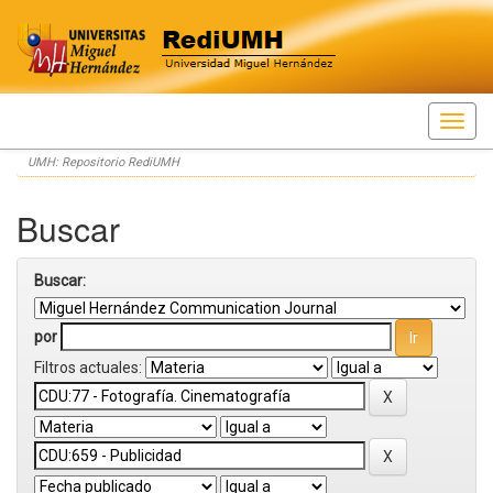
Skip
UMH: Repositorio RediUMH
navigation
Buscar
Buscar:
por
Filtros actuales: