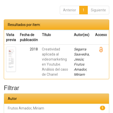
Anterior
1
Siguiente
Resultados por ítem:
Vista
Fecha de
Título
Autor(es)
Acceso
previa
publicación
2018
Creatividad
Segarra
aplicada al
Saavedra,
videomarketing
Jesús;
en Youtube.
Frutos
Análisis del caso
Amador,
de Chanel
Miriam
Filtrar
Autor
Frutos Amador, Miriam
1