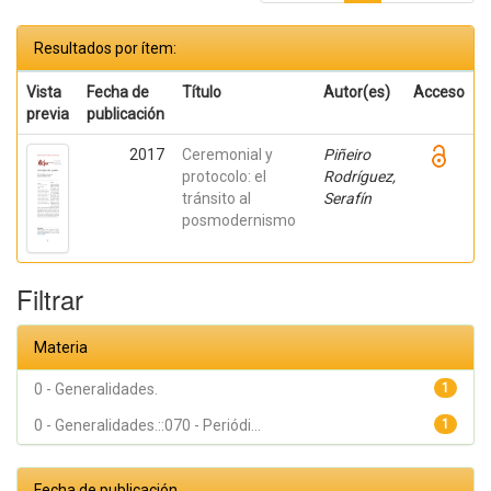
Resultados por ítem:
Vista
Fecha de
Título
Autor(es)
Acceso
previa
publicación
2017
Ceremonial y
Piñeiro
protocolo: el
Rodríguez,
tránsito al
Serafín
posmodernismo
Filtrar
Materia
0 - Generalidades.
1
0 - Generalidades.::070 - Periódi...
1
Fecha de publicación