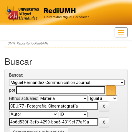
Skip
UMH: Repositorio RediUMH
navigation
Buscar
Buscar:
por
Filtros actuales: