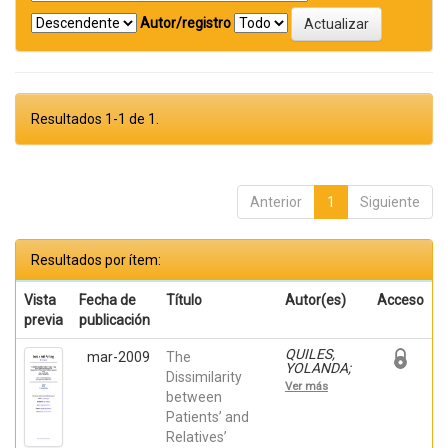
Autor/registro
Resultados 1-1 de 1.
Anterior
1
Siguiente
Resultados por ítem:
Vista
Fecha de
Título
Autor(es)
Acceso
previa
publicación
QUILES,
mar-2009
The
YOLANDA;
Dissimilarity
Weinman,
Ver más
John; Terol
between
Cantero, M
Patients’ and
Carmen;
Relatives’
Beléndez,