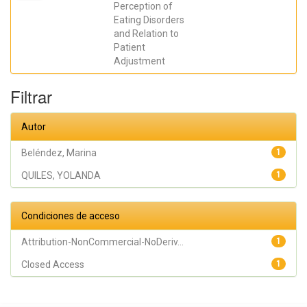
Marina
Perception of
Eating Disorders
and Relation to
Patient
Adjustment
Filtrar
Autor
Beléndez, Marina
1
QUILES, YOLANDA
1
Condiciones de acceso
Attribution-NonCommercial-NoDeriv...
1
Closed Access
1