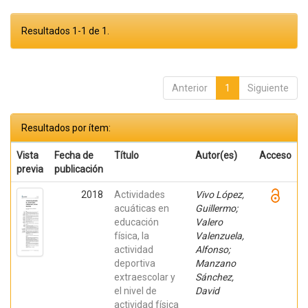
Resultados 1-1 de 1.
Anterior
1
Siguiente
Resultados por ítem:
Vista
Fecha de
Título
Autor(es)
Acceso
previa
publicación
2018
Actividades
Vivo López,
acuáticas en
Guillermo;
educación
Valero
física, la
Valenzuela,
actividad
Alfonso;
deportiva
Manzano
extraescolar y
Sánchez,
el nivel de
David
actividad física