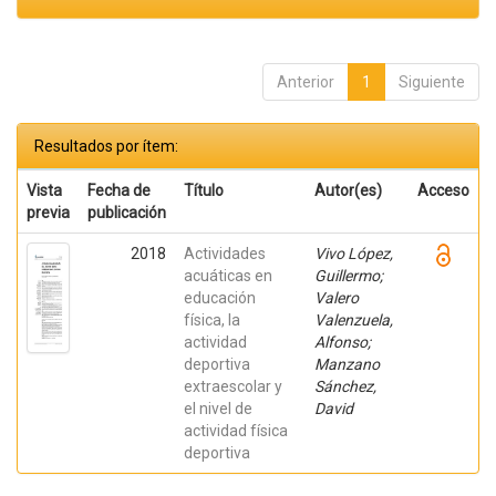
Anterior
1
Siguiente
Resultados por ítem:
Vista
Fecha de
Título
Autor(es)
Acceso
previa
publicación
2018
Actividades
Vivo López,
acuáticas en
Guillermo;
educación
Valero
física, la
Valenzuela,
actividad
Alfonso;
deportiva
Manzano
extraescolar y
Sánchez,
el nivel de
David
actividad física
deportiva