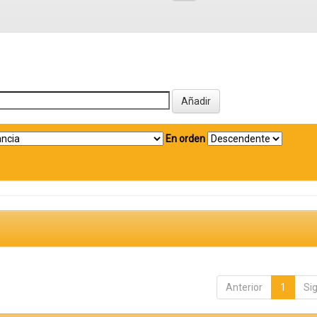
En orden
Anterior
1
Si