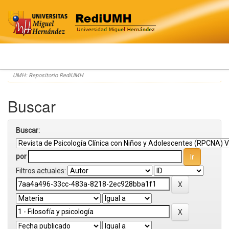
Skip
UMH: Repositorio RediUMH
navigation
Buscar
Buscar:
por
Filtros actuales: