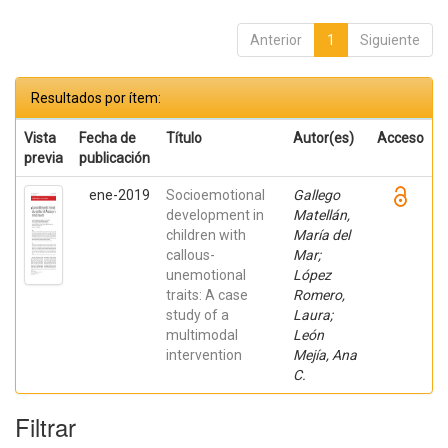
Anterior
1
Siguiente
Resultados por ítem:
Vista
Fecha de
Título
Autor(es)
Acceso
previa
publicación
ene-2019
Socioemotional
Gallego
development in
Matellán,
children with
María del
callous-
Mar;
unemotional
López
traits: A case
Romero,
study of a
Laura;
multimodal
León
intervention
Mejía, Ana
C.
Filtrar