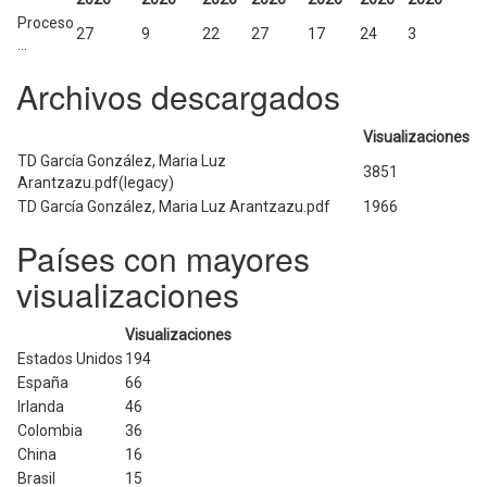
Proceso
27
9
22
27
17
24
3
...
Archivos descargados
Visualizaciones
TD García González, Maria Luz
3851
Arantzazu.pdf(legacy)
TD García González, Maria Luz Arantzazu.pdf
1966
Países con mayores
visualizaciones
Visualizaciones
Estados Unidos
194
España
66
Irlanda
46
Colombia
36
China
16
Brasil
15