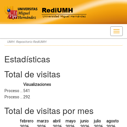
Skip
UMH: Repositorio RediUMH
navigation
Estadísticas
Total de visitas
Visualizaciones
Proceso ...
541
Proceso ...
292
Total de visitas por mes
febrero
marzo
abril
mayo
junio
julio
agosto
2026
2026
2026
2026
2026
2026
2026