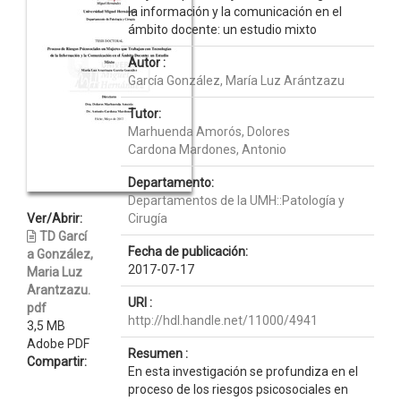
la información y la comunicación en el
ámbito docente: un estudio mixto
Autor :
García González, María Luz Arántzazu
Tutor:
Marhuenda Amorós, Dolores
Cardona Mardones, Antonio
Departamento:
Departamentos de la UMH::Patología y
Ver/Abrir:
Cirugía
TD Garcí
Fecha de publicación:
a González,
2017-07-17
Maria Luz
Arantzazu.
URI :
pdf
http://hdl.handle.net/11000/4941
3,5 MB
Adobe PDF
Resumen :
Compartir:
En esta investigación se profundiza en el
proceso de los riesgos psicosociales en