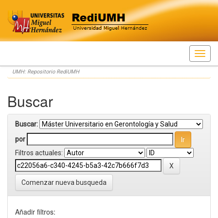
Skip
UMH: Repositorio RediUMH
navigation
Buscar
Buscar:
por
Filtros actuales:
Comenzar nueva busqueda
Añadir filtros: