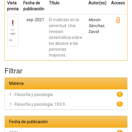
Vista
Fecha de
Título
Autor(es)
Acceso
previa
publicación
sep-2021
El maltrato en la
Morón
senectud. Una
Sánchez,
revisión
David
sistemática sobre
los abusos a las
personas
mayores.
Filtrar
Materia
1 - Filosofía y psicología
1
1 - Filosofía y psicología::159.9...
1
Fecha de publicación