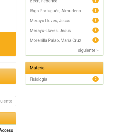
Bech, Federico
1
Iñigo Portugués, Almudena
1
Merayo Lloves, Jesús
1
Merayo-Lloves, Jesús
1
Morenilla Palao, María Cruz
1
siguiente >
Materia
Fisiología
2
guiente
Acceso