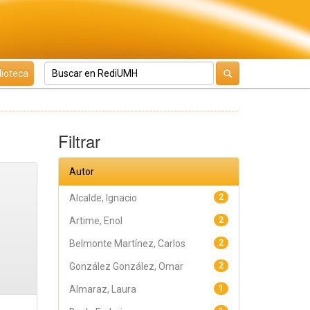
lioteca
Filtrar
Autor
Alcalde, Ignacio
2
Artime, Enol
2
Belmonte Martínez, Carlos
2
González González, Omar
2
Almaraz, Laura
1