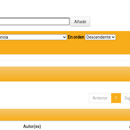
En orden
Anterior
1
Si
Autor(es)