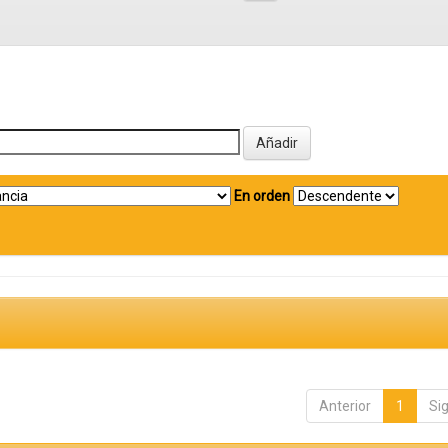
En orden
Anterior
1
Si