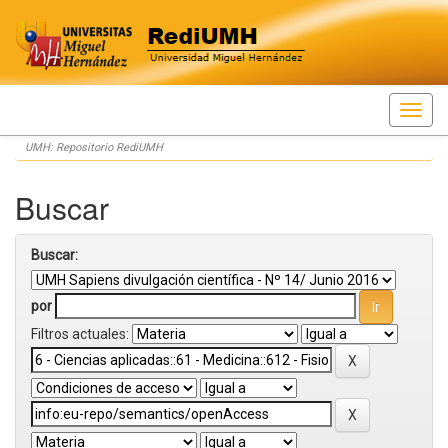
Skip
UMH: Repositorio RediUMH
navigation
Buscar
Buscar:
por
Filtros actuales: