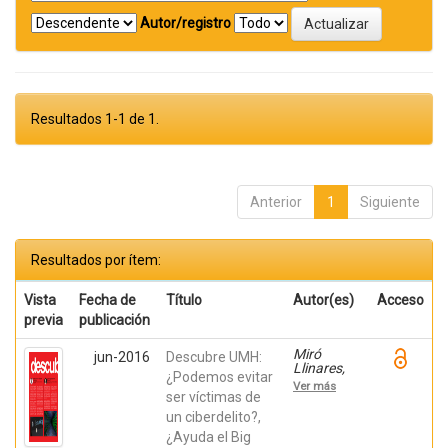
Autor/registro
Resultados 1-1 de 1.
Anterior
1
Siguiente
Resultados por ítem:
Vista
Fecha de
Título
Autor(es)
Acceso
previa
publicación
Miró
jun-2016
Descubre UMH:
Llinares,
¿Podemos evitar
Fernando;
Ver más
Úbeda
ser víctimas de
González,
un ciberdelito?,
David;
¿Ayuda el Big
Martínez