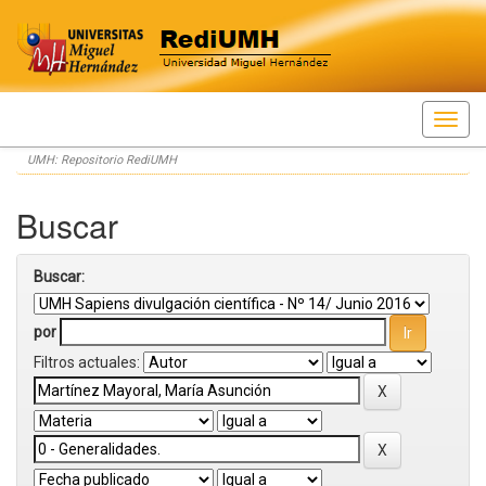
Skip
UMH: Repositorio RediUMH
navigation
Buscar
Buscar:
por
Filtros actuales: