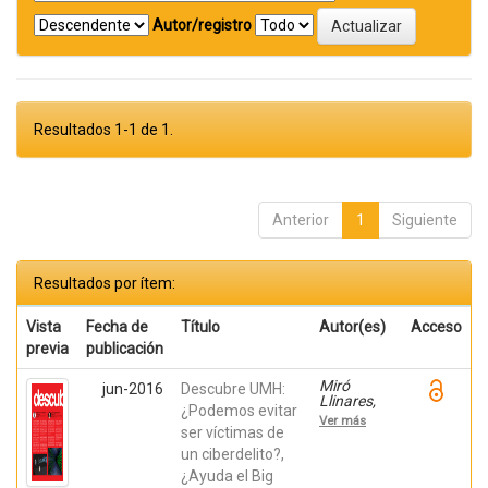
Autor/registro
Resultados 1-1 de 1.
Anterior
1
Siguiente
Resultados por ítem:
Vista
Fecha de
Título
Autor(es)
Acceso
previa
publicación
Miró
jun-2016
Descubre UMH:
Llinares,
¿Podemos evitar
Fernando;
Ver más
Úbeda
ser víctimas de
González,
un ciberdelito?,
David;
¿Ayuda el Big
Martínez