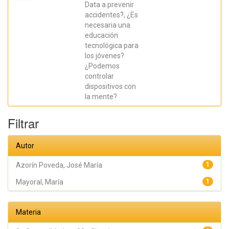
Mayoral,
Data a prevenir
María
accidentes?, ¿Es
Asunción;
Azorín
necesaria una
Poveda,
educación
José
María
tecnológica para
los jóvenes?
¿Podemos
controlar
dispositivos con
la mente?
Filtrar
Autor
Azorín Poveda, José María
1
Mayoral, María
1
Materia