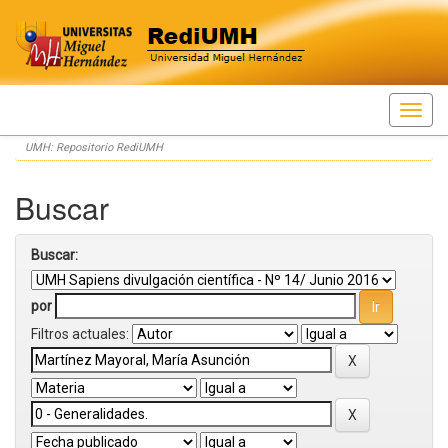
Skip
UMH: Repositorio RediUMH
navigation
Buscar
Buscar:
por
Filtros actuales: