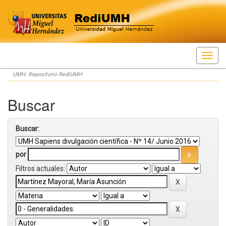
Skip
UMH: Repositorio RediUMH
navigation
Buscar
Buscar:
por
Filtros actuales: