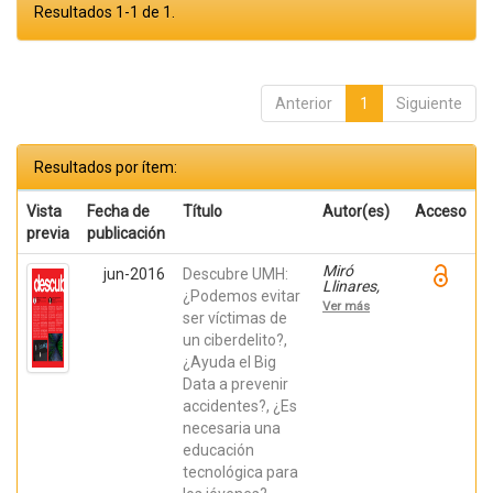
Resultados 1-1 de 1.
Anterior
1
Siguiente
Resultados por ítem:
Vista
Fecha de
Título
Autor(es)
Acceso
previa
publicación
Miró
jun-2016
Descubre UMH:
Llinares,
¿Podemos evitar
Fernando;
Ver más
Úbeda
ser víctimas de
González,
un ciberdelito?,
David;
¿Ayuda el Big
Martínez
Mayoral,
Data a prevenir
María
accidentes?, ¿Es
Asunción;
Azorín
necesaria una
Poveda,
educación
José
María
tecnológica para