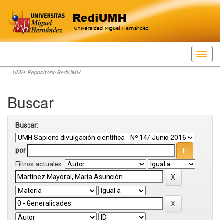
Skip
UMH: Repositorio RediUMH
navigation
Buscar
Buscar:
por
Filtros actuales: