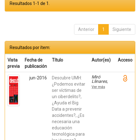
Resultados 1-1 de 1.
Anterior
1
Siguiente
Resultados por ítem:
Vista
Fecha de
Título
Autor(es)
Acceso
previa
publicación
Miró
jun-2016
Descubre UMH:
Llinares,
¿Podemos evitar
Fernando;
Ver más
Úbeda
ser víctimas de
González,
un ciberdelito?,
David;
¿Ayuda el Big
Martínez
Mayoral,
Data a prevenir
María
accidentes?, ¿Es
Asunción;
Azorín
necesaria una
Poveda,
educación
José
María
tecnológica para