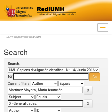
Skip
UMH: Repositorio RediUMH
navigation
Search
Search:
for
Current filters: