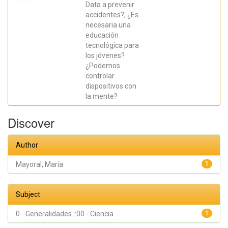
Mayoral,
Data a prevenir
María
accidentes?, ¿Es
Asunción;
Azorín
necesaria una
Poveda,
educación
José
María
tecnológica para
los jóvenes?
¿Podemos
controlar
dispositivos con
la mente?
Discover
Author
Mayoral, María
1
Subject
0 - Generalidades.::00 - Ciencia ...
1