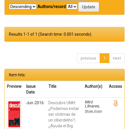
Authors/record
Results 1-1 of 1 (Search time: 0.001 seconds).
previous
1
next
Item hits:
Preview
Issue
Title
Author(s)
Access
Date
Miró
Jun-2016
Descubre UMH:
Llinares,
¿Podemos evitar
Fernando;
Show more
Úbeda
ser víctimas de
González,
un ciberdelito?,
David;
¿Ayuda el Big
Martínez