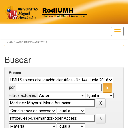
Skip
UMH: Repositorio RediUMH
navigation
Buscar
Buscar:
por
Filtros actuales: