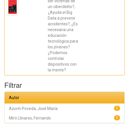
Úbeda
ser víctimas de
González,
un ciberdelito?,
David;
¿Ayuda el Big
Martínez
Mayoral,
Data a prevenir
María
accidentes?, ¿Es
Asunción;
Azorín
necesaria una
Poveda,
educación
José
María
tecnológica para
los jóvenes?
¿Podemos
controlar
dispositivos con
la mente?
Filtrar
Autor
Azorín Poveda, José María
1
Miró Llinares, Fernando
1