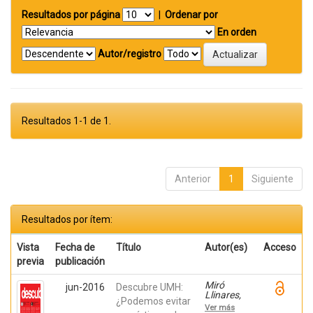
Resultados por página
|
Ordenar por
En orden
Autor/registro
Resultados 1-1 de 1.
Anterior
1
Siguiente
Resultados por ítem:
Vista
Fecha de
Título
Autor(es)
Acceso
previa
publicación
Miró
jun-2016
Descubre UMH:
Llinares,
¿Podemos evitar
Fernando;
Ver más