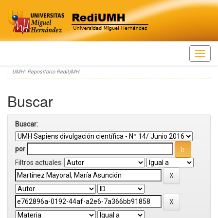
Skip
UMH: Repositorio RediUMH
navigation
Buscar
Buscar:
por
Filtros actuales: