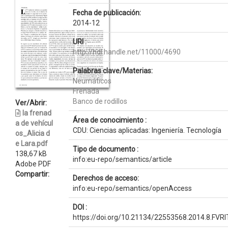
Fecha de publicación:
2014-12
URI :
http://hdl.handle.net/11000/4690
Palabras clave/Materias:
Neumáticos
Frenada
Banco de rodillos
Ver/Abrir:
la frenad
Área de conocimiento :
a de vehícul
CDU: Ciencias aplicadas: Ingeniería. Tecnología
os_Alicia d
e Lara.pdf
Tipo de documento :
138,67 kB
info:eu-repo/semantics/article
Adobe PDF
Compartir:
Derechos de acceso:
info:eu-repo/semantics/openAccess
DOI :
https://doi.org/10.21134/22553568.2014.8.FVRI