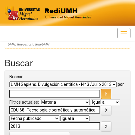
Skip
UMH: Repositorio RediUMH
navigation
Buscar
Buscar:
por
Filtros actuales: