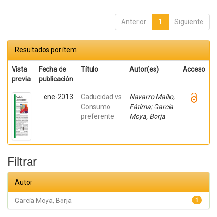
Anterior
1
Siguiente
Resultados por ítem:
Vista
Fecha de
Título
Autor(es)
Acceso
previa
publicación
ene-2013
Caducidad vs
Navarro Maillo,
Consumo
Fátima; García
preferente
Moya, Borja
Filtrar
Autor
García Moya, Borja
1