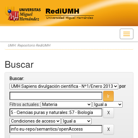
Skip
UMH: Repositorio RediUMH
navigation
Buscar
Buscar:
por
Filtros actuales: