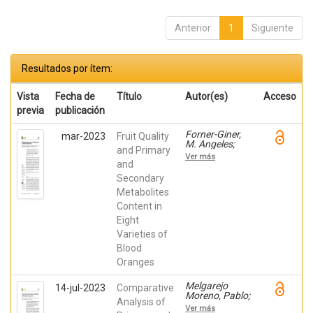
Anterior
1
Siguiente
Resultados por ítem:
Vista
Fecha de
Título
Autor(es)
Acceso
previa
publicación
Forner-Giner,
mar-2023
Fruit Quality
M. Angeles;
and Primary
BALLESTA DE
Ver más
LOS SANTOS,
and
MANUEL;
Secondary
Melgarejo
Metabolites
Moreno, Pablo;
Martinez
Content in
Nicolas, Juan
Eight
Jose; Melian
Navarro,
Varieties of
Amparo; RUIZ
Blood
CANALES,
ANTONIO;
Oranges
Continella,
Alberto; Legua,
Melgarejo
14-jul-2023
Comparative
Pilar
Moreno, Pablo;
Analysis of
BALLESTA DE
Ver más