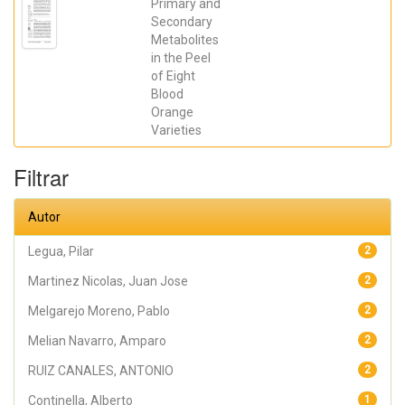
LOS SANTOS,
Primary and
MANUEL;
Secondary
Martinez
Metabolites
Nicolas, Juan
Jose; Melian
in the Peel
Navarro,
of Eight
Amparo; RUIZ
CANALES,
Blood
ANTONIO;
Orange
Forner-Giner,
M. Angeles;
Varieties
Legua, Pilar
Filtrar
Autor
Legua, Pilar
2
Martinez Nicolas, Juan Jose
2
Melgarejo Moreno, Pablo
2
Melian Navarro, Amparo
2
RUIZ CANALES, ANTONIO
2
Continella, Alberto
1