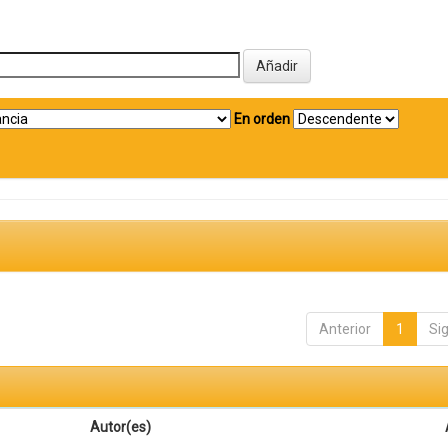
En orden
Anterior
1
Si
Autor(es)