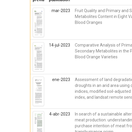
mar-2023
Fruit Quality and Primary and
Metabolites Content in Eight Va
Blood Oranges
14-jul-2023
Comparative Analysis of Prim
Secondary Metabolites in the P
Blood Orange Varieties
ene-2023
Assessment of land degradati
droughts in an arid area using
indices, modified soil-adjusted
index, and landsat remote sen
4-abr-2023
In search of a sustainable alter
meat production: understandin
purchase intention of meat fr
transhumance origin