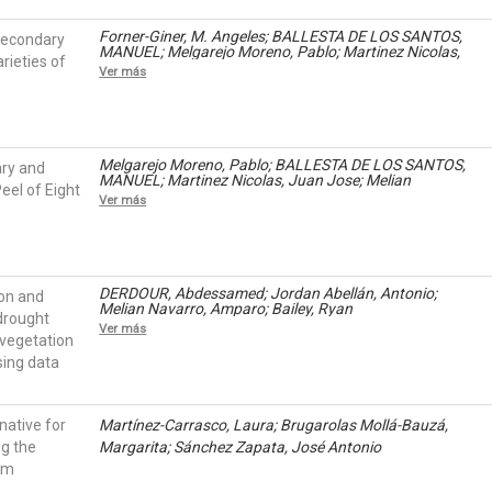
Forner-Giner, M. Angeles; BALLESTA DE LOS SANTOS,
 Secondary
MANUEL; Melgarejo Moreno, Pablo; Martinez Nicolas,
rieties of
Juan Jose; Melian Navarro, Amparo; RUIZ CANALES,
Ver más
ANTONIO; Continella, Alberto; Legua, Pilar
Melgarejo Moreno, Pablo; BALLESTA DE LOS SANTOS,
ary and
MANUEL; Martinez Nicolas, Juan Jose; Melian
eel of Eight
Navarro, Amparo; RUIZ CANALES, ANTONIO; Forner-
Ver más
Giner, M. Angeles; Legua, Pilar
DERDOUR, Abdessamed; Jordan Abellán, Antonio;
on and
Melian Navarro, Amparo; Bailey, Ryan
 drought
Ver más
 vegetation
sing data
native for
Martínez-Carrasco, Laura; Brugarolas Mollá-Bauzá,
g the
Margarita; Sánchez Zapata, José Antonio
om