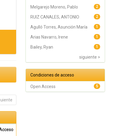
Melgarejo Moreno, Pablo
2
RUIZ CANALES, ANTONIO
2
Agulló Torres, Asunción María
1
Arias Navarro, Irene
1
Bailey, Ryan
1
siguiente >
Condiciones de acceso
Open Access
5
guiente
Acceso