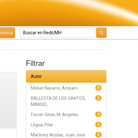
lioteca
Filtrar
Autor
Melian Navarro, Amparo
3
BALLESTA DE LOS SANTOS,
2
MANUEL
Forner-Giner, M. Angeles
2
Legua, Pilar
2
Martinez Nicolas, Juan Jose
2