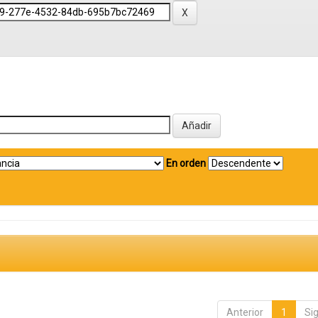
En orden
Anterior
1
Si