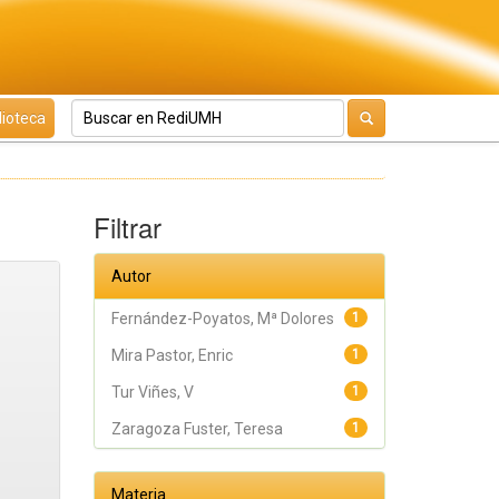
lioteca
Filtrar
Autor
Fernández-Poyatos, Mª Dolores
1
Mira Pastor, Enric
1
Tur Viñes, V
1
Zaragoza Fuster, Teresa
1
Materia