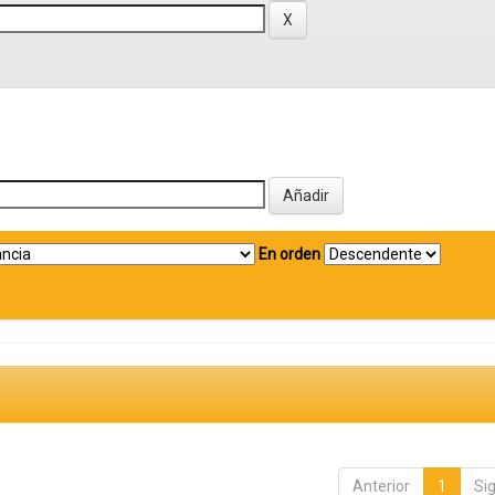
En orden
Anterior
1
Si