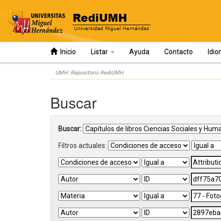
Inicio
Listar
Ayuda
Contacto
Idi
Skip
UMH: Repositorio RediUMH
navigation
Buscar
Buscar:
Filtros actuales: