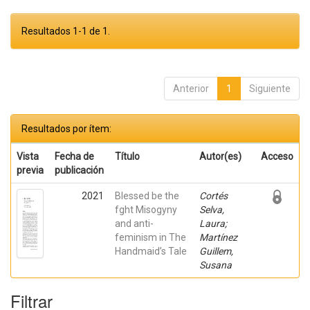
Resultados 1-1 de 1.
Anterior
1
Siguiente
Resultados por ítem:
Vista
Fecha de
Título
Autor(es)
Acceso
previa
publicación
2021
Blessed be the
Cortés
fght Misogyny
Selva,
and anti-
Laura;
feminism in The
Martínez
Handmaid’s Tale
Guillem,
Susana
Filtrar