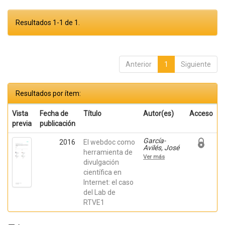
Resultados 1-1 de 1.
Anterior
1
Siguiente
Resultados por ítem:
Vista
Fecha de
Título
Autor(es)
Acceso
previa
publicación
García-
2016
El webdoc como
Avilés, José
herramienta de
Alberto; de
Ver más
Lara, Alicia;
divulgación
Arias, Félix;
científica en
Ortega,
Internet: el caso
Alba
del Lab de
RTVE1