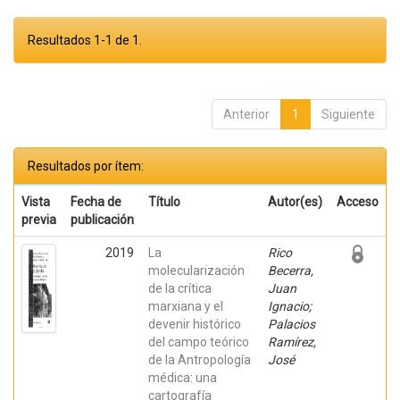
Resultados 1-1 de 1.
Anterior
1
Siguiente
Resultados por ítem:
Vista
Fecha de
Título
Autor(es)
Acceso
previa
publicación
2019
La
Rico
molecularización
Becerra,
de la crítica
Juan
marxiana y el
Ignacio;
devenir histórico
Palacios
del campo teórico
Ramírez,
de la Antropología
José
médica: una
cartografía