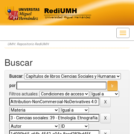
Skip
UMH: Repositorio RediUMH
navigation
Buscar
Buscar:
por
Filtros actuales: