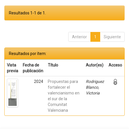
Resultados 1-1 de 1.
Anterior
1
Siguiente
Resultados por ítem:
Vista
Fecha de
Título
Autor(es)
Acceso
previa
publicación
2024
Propuestas para
Rodriguez
fortalecer el
Blanco,
valencianismo en
Victoria
el sur de la
Comunitat
Valenciana