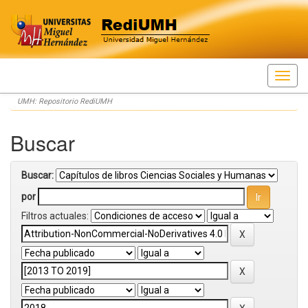
Skip
UMH: Repositorio RediUMH
navigation
Buscar
Buscar:
por
Filtros actuales: