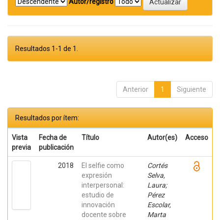
Autor/registro
Resultados 1-1 de 1.
Anterior
1
Siguiente
Resultados por ítem:
Vista
Fecha de
Título
Autor(es)
Acceso
previa
publicación
2018
El selfie como
Cortés
expresión
Selva,
interpersonal:
Laura;
estudio de
Pérez
innovación
Escolar,
docente sobre
Marta