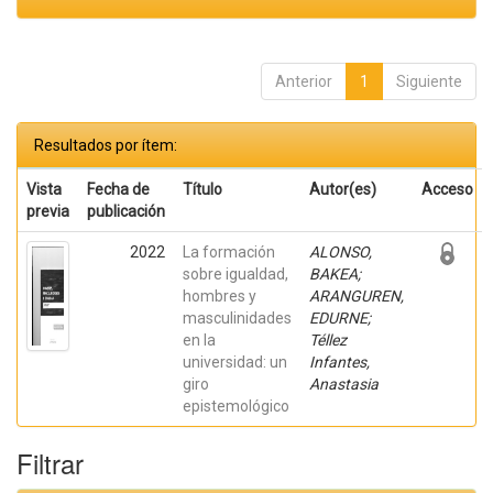
Anterior
1
Siguiente
Resultados por ítem:
Vista
Fecha de
Título
Autor(es)
Acceso
previa
publicación
2022
La formación
ALONSO,
sobre igualdad,
BAKEA;
hombres y
ARANGUREN,
masculinidades
EDURNE;
en la
Téllez
universidad: un
Infantes,
giro
Anastasia
epistemológico
Filtrar