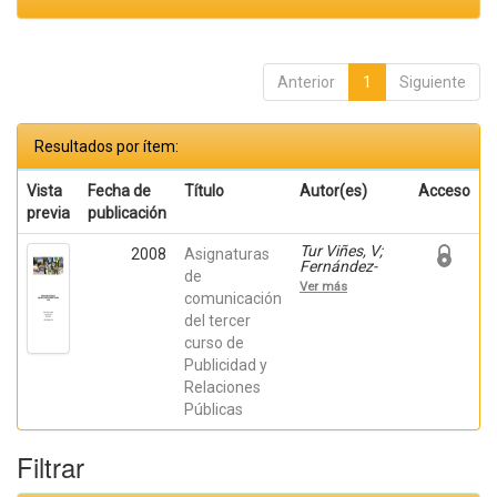
Anterior
1
Siguiente
Resultados por ítem:
Vista
Fecha de
Título
Autor(es)
Acceso
previa
publicación
Tur Viñes, V;
2008
Asignaturas
Fernández-
de
Poyatos, Mª
Ver más
Dolores; Mira
comunicación
Pastor, Enric;
del tercer
Orbea Mira, J;
curso de
Poveda Salva,
M; Redondo
Publicidad y
Rodríguez, M;
Relaciones
Rodríguez
Ferrándiz, R;
Públicas
Zaragoza
Fuster, Teresa
Filtrar