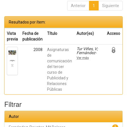
Anterior
1
Siguiente
Resultados por ítem:
Vista
Fecha de
Título
Autor(es)
Acceso
previa
publicación
Tur Viñes, V;
2008
Asignaturas
Fernández-
de
Poyatos, Mª
Ver más
Dolores; Mira
comunicación
Pastor, Enric;
del tercer
Orbea Mira, J;
curso de
Poveda Salva,
M; Redondo
Publicidad y
Rodríguez, M;
Relaciones
Rodríguez
Ferrándiz, R;
Públicas
Zaragoza
Fuster, Teresa
Filtrar
Autor