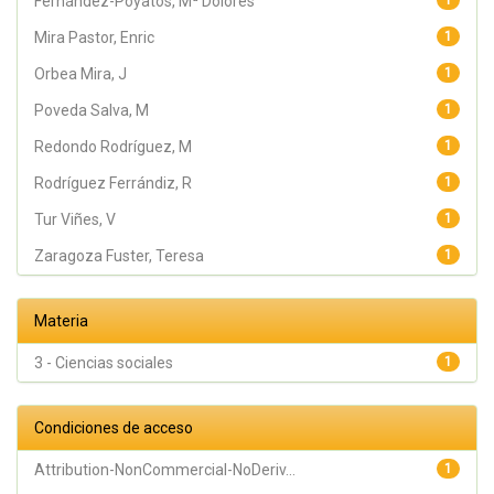
Fernández-Poyatos, Mª Dolores
1
Mira Pastor, Enric
1
Orbea Mira, J
1
Poveda Salva, M
1
Redondo Rodríguez, M
1
Rodríguez Ferrándiz, R
1
Tur Viñes, V
1
Zaragoza Fuster, Teresa
1
Materia
3 - Ciencias sociales
1
Condiciones de acceso
Attribution-NonCommercial-NoDeriv...
1