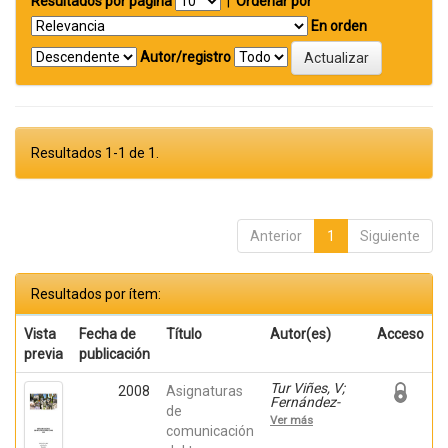
Resultados por página
|
Ordenar por
En orden
Autor/registro
Resultados 1-1 de 1.
Anterior
1
Siguiente
Resultados por ítem:
Vista
Fecha de
Título
Autor(es)
Acceso
previa
publicación
Tur Viñes, V;
2008
Asignaturas
Fernández-
de
Poyatos, Mª
Ver más
Dolores; Mira
comunicación
Pastor, Enric;