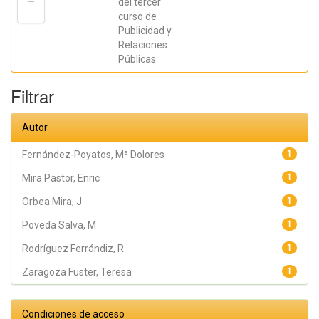
del tercer
Orbea Mira, J;
curso de
Poveda Salva,
M; Redondo
Publicidad y
Rodríguez, M;
Relaciones
Rodríguez
Ferrándiz, R;
Públicas
Zaragoza
Fuster, Teresa
Filtrar
Autor
Fernández-Poyatos, Mª Dolores
1
Mira Pastor, Enric
1
Orbea Mira, J
1
Poveda Salva, M
1
Rodríguez Ferrándiz, R
1
Zaragoza Fuster, Teresa
1
Condiciones de acceso