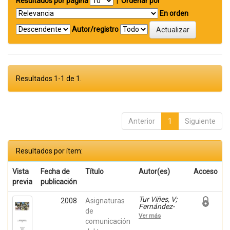
Resultados por página
|
Ordenar por
En orden
Autor/registro
Resultados 1-1 de 1.
Anterior
1
Siguiente
Resultados por ítem:
Vista
Fecha de
Título
Autor(es)
Acceso
previa
publicación
Tur Viñes, V;
2008
Asignaturas
Fernández-
de
Poyatos, Mª
Ver más
Dolores; Mira
comunicación
Pastor, Enric;