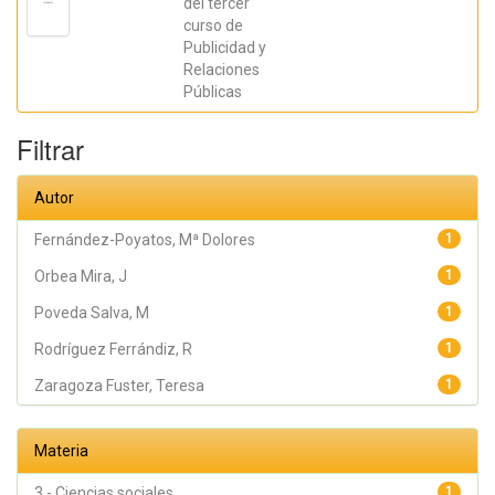
del tercer
Orbea Mira, J;
curso de
Poveda Salva,
M; Redondo
Publicidad y
Rodríguez, M;
Relaciones
Rodríguez
Ferrándiz, R;
Públicas
Zaragoza
Fuster, Teresa
Filtrar
Autor
Fernández-Poyatos, Mª Dolores
1
Orbea Mira, J
1
Poveda Salva, M
1
Rodríguez Ferrándiz, R
1
Zaragoza Fuster, Teresa
1
Materia
3 - Ciencias sociales
1