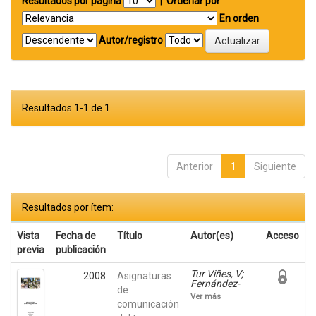
Resultados por página
|
Ordenar por
En orden
Autor/registro
Resultados 1-1 de 1.
Anterior
1
Siguiente
Resultados por ítem:
Vista
Fecha de
Título
Autor(es)
Acceso
previa
publicación
Tur Viñes, V;
2008
Asignaturas
Fernández-
de
Poyatos, Mª
Ver más
Dolores; Mira
comunicación
Pastor, Enric;