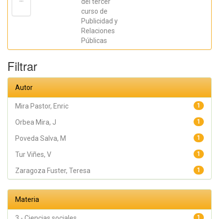
del tercer
Orbea Mira, J;
curso de
Poveda Salva,
M; Redondo
Publicidad y
Rodríguez, M;
Relaciones
Rodríguez
Ferrándiz, R;
Públicas
Zaragoza
Fuster, Teresa
Filtrar
Autor
Mira Pastor, Enric
1
Orbea Mira, J
1
Poveda Salva, M
1
Tur Viñes, V
1
Zaragoza Fuster, Teresa
1
Materia
3 - Ciencias sociales
1