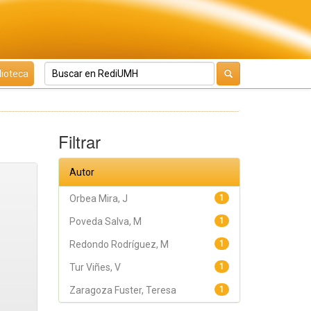
lioteca
Filtrar
Autor
Orbea Mira, J
1
Poveda Salva, M
1
Redondo Rodríguez, M
1
Tur Viñes, V
1
Zaragoza Fuster, Teresa
1