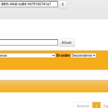
En orden
Anterior
1
Si