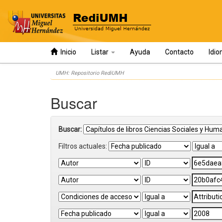
Inicio
Listar
Ayuda
Contacto
Idi
Skip
UMH: Repositorio RediUMH
navigation
Buscar
Buscar:
Filtros actuales: