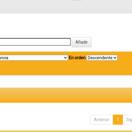
En orden
Anterior
1
Si