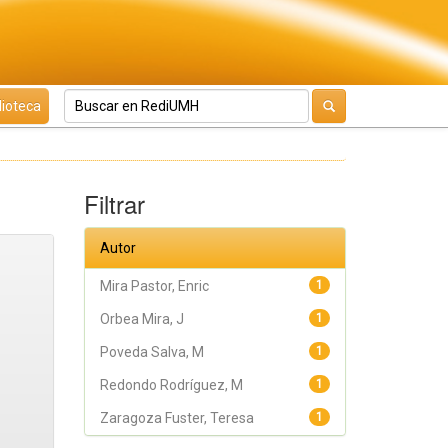
lioteca
Filtrar
Autor
Mira Pastor, Enric
1
Orbea Mira, J
1
Poveda Salva, M
1
Redondo Rodríguez, M
1
Zaragoza Fuster, Teresa
1