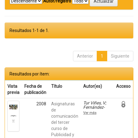
Autor/registro
Resultados 1-1 de 1.
Anterior
1
Siguiente
Resultados por ítem:
Vista
Fecha de
Título
Autor(es)
Acceso
previa
publicación
Tur Viñes, V;
2008
Asignaturas
Fernández-
de
Poyatos, Mª
Ver más
Dolores; Mira
comunicación
Pastor, Enric;
del tercer
Orbea Mira, J;
curso de
Poveda Salva,
M; Redondo
Publicidad y
Rodríguez, M;