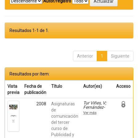
Autor/registro
Resultados 1-1 de 1.
Anterior
1
Siguiente
Resultados por ítem:
Vista
Fecha de
Título
Autor(es)
Acceso
previa
publicación
Tur Viñes, V;
2008
Asignaturas
Fernández-
de
Poyatos, Mª
Ver más
Dolores; Mira
comunicación
Pastor, Enric;
del tercer
Orbea Mira, J;
curso de
Poveda Salva,
M; Redondo
Publicidad y
Rodríguez, M;