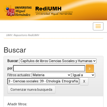
Skip
UMH: Repositorio RediUMH
navigation
Buscar
Buscar:
por
Filtros actuales:
Comenzar nueva busqueda
Añadir filtros: