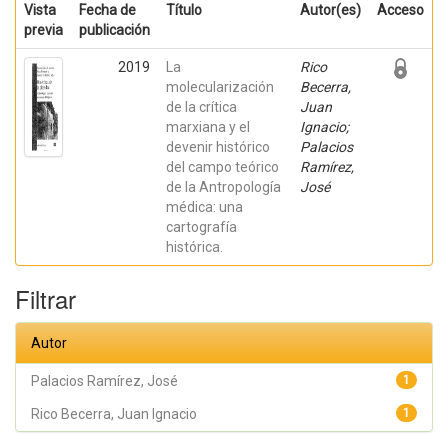
Vista
Fecha de
Título
Autor(es)
Acceso
previa
publicación
2019
La
Rico
molecularización
Becerra,
de la crítica
Juan
marxiana y el
Ignacio;
devenir histórico
Palacios
del campo teórico
Ramírez,
de la Antropología
José
médica: una
cartografía
histórica.
Filtrar
Autor
Palacios Ramírez, José
1
Rico Becerra, Juan Ignacio
1