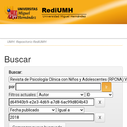
Skip
UMH: Repositorio RediUMH
navigation
Buscar
Buscar:
por
Filtros actuales: