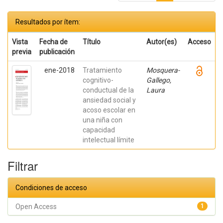
Resultados por ítem:
Vista
Fecha de
Título
Autor(es)
Acceso
previa
publicación
ene-2018
Tratamiento
Mosquera-
cognitivo-
Gallego,
conductual de la
Laura
ansiedad social y
acoso escolar en
una niña con
capacidad
intelectual límite
Filtrar
Condiciones de acceso
Open Access
1