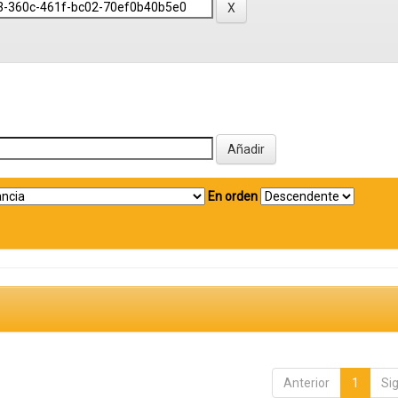
En orden
Anterior
1
Si