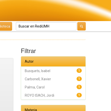
lioteca
Filtrar
Autor
Busquets, Isabel
1
Carbonell, Xavier
1
Palma, Carol
1
ROYO ISACH, Jordi
1
Materia