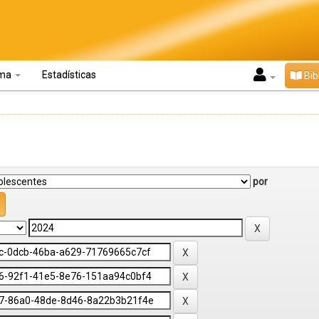
oma
Estadísticas
Bib
por