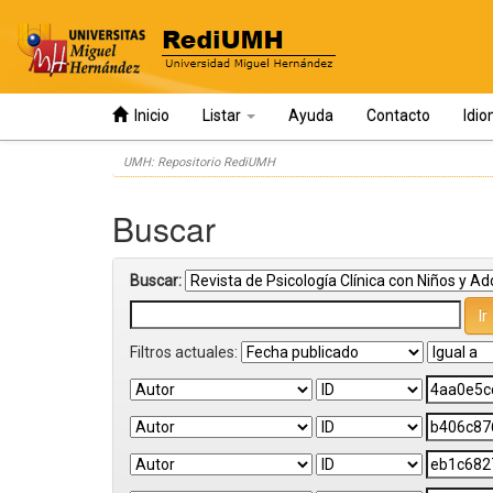
Inicio
Listar
Ayuda
Contacto
Idi
Skip
UMH: Repositorio RediUMH
navigation
Buscar
Buscar:
Filtros actuales: